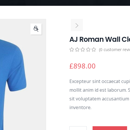
🔍
AJ Roman Wall Cl
(
0
customer rev
0
5
0
out
£
898.00
of
based
on
Excepteur sint occaecat cup
customer
ratings
mollit anim id est laborum. 
sit voluptatem accusantiu
inventore.