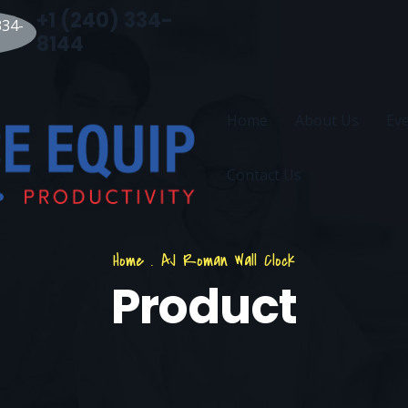
+1 (240) 334-
8144
Home
About Us
Ev
Contact Us
Home
.
AJ Roman Wall Clock
Product