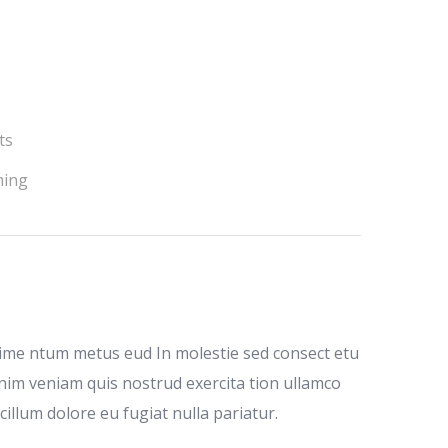
ts
ming
dime ntum metus eud In molestie sed consect etu
inim veniam quis nostrud exercita tion ullamco
cillum dolore eu fugiat nulla pariatur.