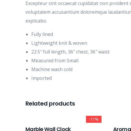
Excepteur sint occaecat cupidatat non proident s
voluptatem accusantium doloremque laudantium, t
explicabo.
Fully lined
Lightweight knit & woven
22.5″ full length, 36″ chest, 36″ waist
Measured from Small
Machine wash cold
Imported
Related products
-11%
Marble Wall Clock
Aroma 