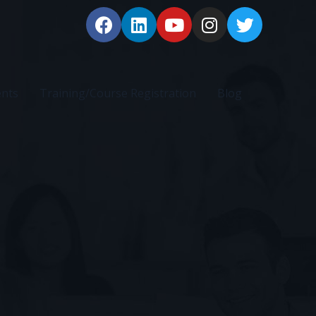
ents
Training/Course Registration
Blog